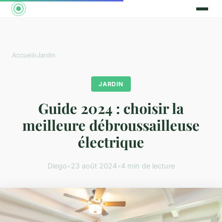
Accueil
›
Jardin
JARDIN
Guide 2024 : choisir la
meilleure débroussailleuse
électrique
Diego
•
23 août 2024
•
4 min de lecture