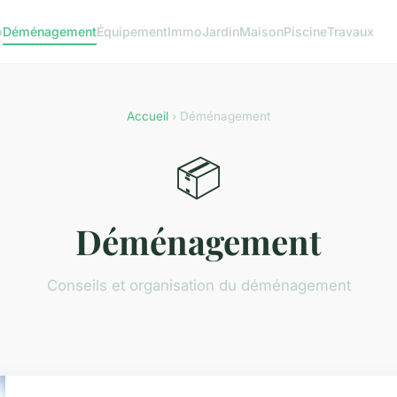
o
Déménagement
Équipement
Immo
Jardin
Maison
Piscine
Travaux
Accueil
› Déménagement
📦
Déménagement
Conseils et organisation du déménagement