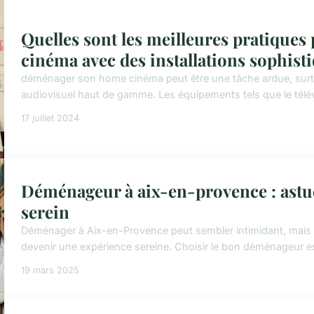
Quelles sont les meilleures pratiqu
cinéma avec des installations sophist
déménager son home cinéma peut être une tâche ardue, surt
audiovisuel haut de gamme. Les équipements tels que le télévis
17 juillet 2024
Déménageur à aix-en-provence : ast
serein
Déménager à Aix-en-Provence peut sembler intimidant, mais
devenir une expérience sereine. Choisir le bon déménageur e
19 mars 2025