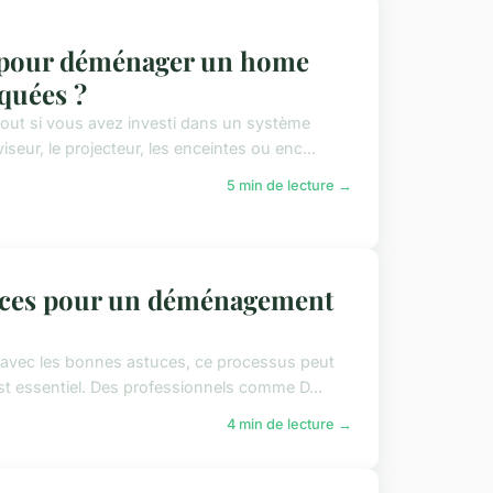
es pour déménager un home
iquées ?
out si vous avez investi dans un système
eur, le projecteur, les enceintes ou enc...
5 min de lecture →
uces pour un déménagement
 avec les bonnes astuces, ce processus peut
st essentiel. Des professionnels comme D...
4 min de lecture →