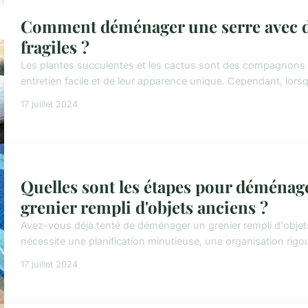
Comment déménager une serre avec de
fragiles ?
Les plantes succulentes et les cactus sont des compagnons d
entretien facile et de leur apparence unique. Cependant, lorsq
17 juillet 2024
Quelles sont les étapes pour déménag
grenier rempli d'objets anciens ?
Avez-vous déjà tenté de déménager un grenier rempli d'objets 
nécessite une planification minutieuse, une organisation rig
17 juillet 2024