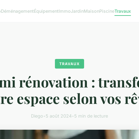
o
Déménagement
Équipement
Immo
Jardin
Maison
Piscine
Travaux
TRAVAUX
mi rénovation : trans
re espace selon vos r
Diego
•
5 août 2024
•
5 min de lecture