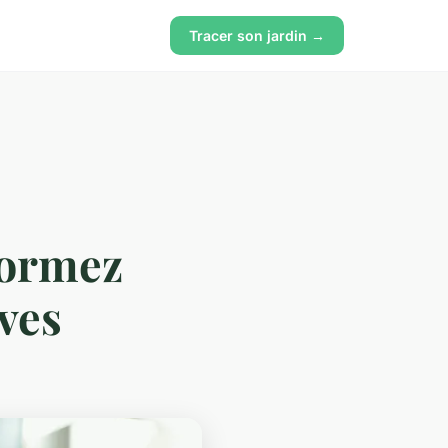
Tracer son jardin →
formez
êves