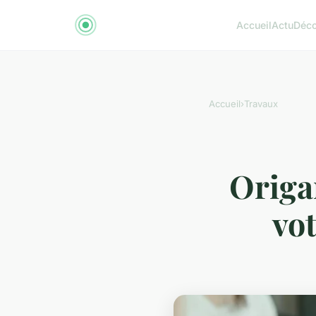
Accueil
Actu
Déc
Accueil
›
Travaux
Origa
vot