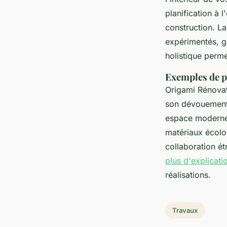
planification à 
construction. L
expérimentés, g
holistique perm
Exemples de pr
Origami Rénovati
son dévouement à
espace moderne 
matériaux écolo
collaboration ét
plus d'explicati
réalisations.
Travaux