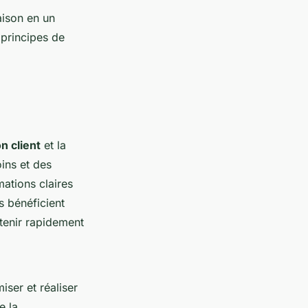
aison en un
 principes de
n client
et la
ins et des
mations claires
ts bénéficient
tenir rapidement
ser et réaliser
e la