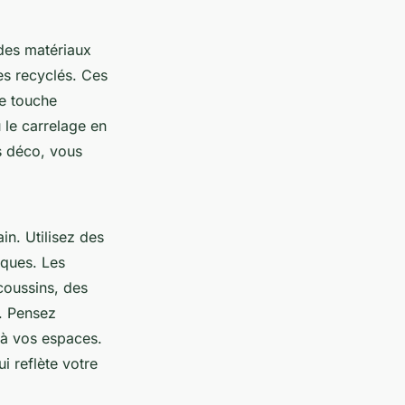
 des matériaux
es recyclés. Ces
ne touche
u le carrelage en
s déco, vous
in. Utilisez des
iques. Les
coussins, des
. Pensez
r à vos espaces.
i reflète votre