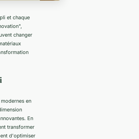
pli et chaque
novation",
uvent changer
 matériaux
ansformation
i
modernes en
 dimension
innovantes. En
ent transformer
ent d'optimiser