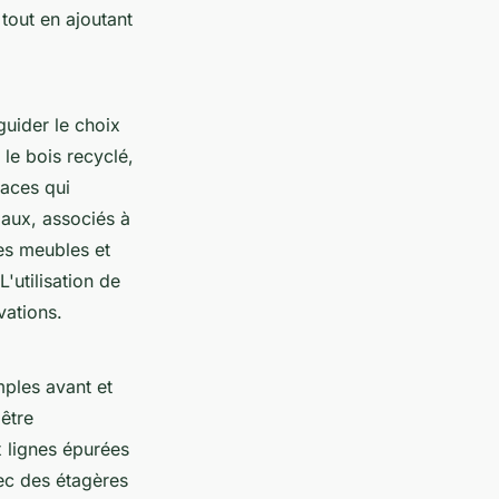
 tout en ajoutant
guider le choix
le bois recyclé,
paces qui
iaux, associés à
es meubles et
'utilisation de
vations.
mples avant et
être
 lignes épurées
ec des étagères