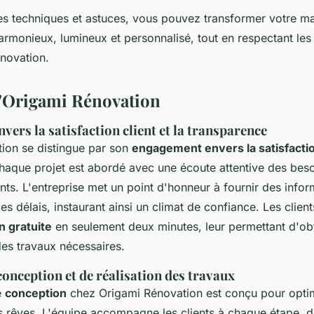
es techniques et astuces, vous pouvez transformer votre m
armonieux, lumineux et personnalisé, tout en respectant les
nnovation.
d'Origami Rénovation
ers la satisfaction client et la transparence
ion se distingue par son
engagement envers la satisfactio
haque projet est abordé avec une écoute attentive des beso
ents. L'entreprise met un point d'honneur à fournir des infor
les délais, instaurant ainsi un climat de confiance. Les clien
n gratuite
en seulement deux minutes, leur permettant d'ob
des travaux nécessaires.
onception et de réalisation des travaux
e
conception
chez Origami Rénovation est conçu pour optimi
os rêves. L'équipe accompagne les clients à chaque étape, d